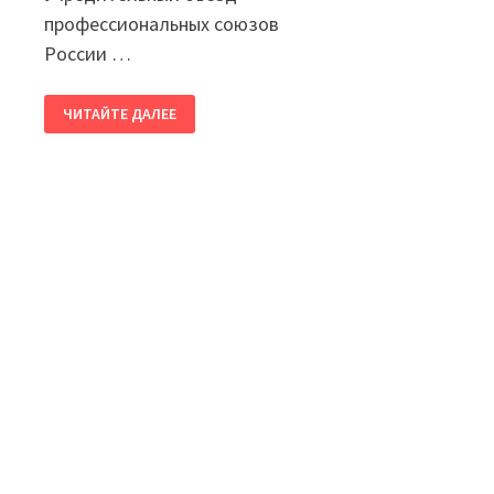
профессиональных союзов
России …
С
ЧИТАЙТЕ ДАЛЕЕ
ДНЕМ
ОБРАЗОВАНИЯ
ФНПР!