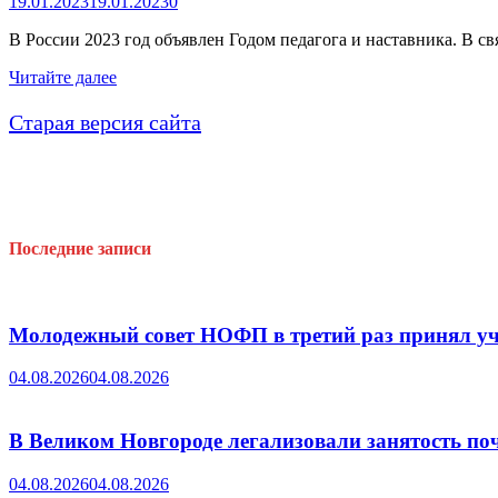
19.01.2023
19.01.2023
0
В России 2023 год объявлен Годом педагога и наставника. В 
В
Читайте далее
Боровичах
состоялось
Старая версия сайта
открытие
года
педагога
и
наставника
Последние записи
Молодежный совет НОФП в третий раз принял уч
04.08.2026
04.08.2026
В Великом Новгороде легализовали занятость поч
04.08.2026
04.08.2026