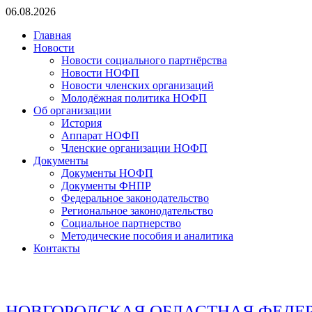
Перейти
06.08.2026
к
Главная
содержимому
Новости
Новости социального партнёрства
Новости НОФП
Новости членских организаций
Молодёжная политика НОФП
Об организации
История
Аппарат НОФП
Членские организации НОФП
Документы
Документы НОФП
Документы ФНПР
Федеральное законодательство
Региональное законодательство
Социальное партнерство
Методические пособия и аналитика
Контакты
НОВГОРОДСКАЯ ОБЛАСТНАЯ ФЕДЕ