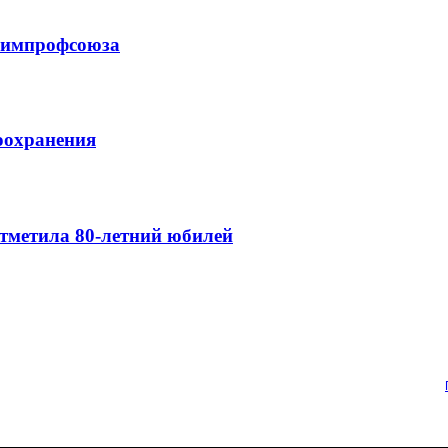
схимпрофсоюза
оохранения
тметила 80-летний юбилей