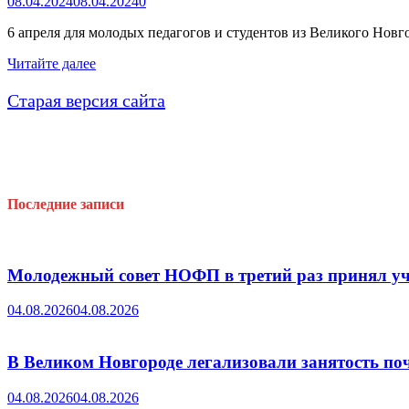
08.04.2024
08.04.2024
0
6 апреля для молодых педагогов и студентов из Великого Нов
Кулинарный
Читайте далее
мастер-
класс
Старая версия сайта
для
членов
профсоюза
образования
Новгородской
области
Последние записи
Молодежный совет НОФП в третий раз принял уч
04.08.2026
04.08.2026
В Великом Новгороде легализовали занятость поч
04.08.2026
04.08.2026