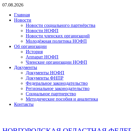
Перейти
07.08.2026
к
Главная
содержимому
Новости
Новости социального партнёрства
Новости НОФП
Новости членских организаций
Молодёжная политика НОФП
Об организации
История
Аппарат НОФП
Членские организации НОФП
Документы
Документы НОФП
Документы ФНПР
Федеральное законодательство
Региональное законодательство
Социальное партнерство
Методические пособия и аналитика
Контакты
НОВГОРОДСКАЯ ОБЛАСТНАЯ ФЕДЕ