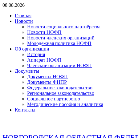
Перейти
08.08.2026
к
Главная
содержимому
Новости
Новости социального партнёрства
Новости НОФП
Новости членских организаций
Молодёжная политика НОФП
Об организации
История
Аппарат НОФП
Членские организации НОФП
Документы
Документы НОФП
Документы ФНПР
Федеральное законодательство
Региональное законодательство
Социальное партнерство
Методические пособия и аналитика
Контакты
НОВГОРОДСКАЯ ОБЛАСТНАЯ ФЕДЕ