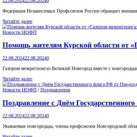
22.08.2024
22.08.2024
0
Федерация Независимых Профсоюзов России обращает внимани
Медицинская
Читайте далее
помощь
по
Новости НОФП
полису
ОМС
Помощь жителям Курской области от «
22.08.2024
22.08.2024
0
Газпром межрегионгаз Великий Новгород вместе с новгородца
Помощь
Читайте далее
жителям
Курской
Новости НОФП
/
Поздравления
области
от
Поздравление с Днём Государственног
«Газпром
межрегионгаз
22.08.2024
22.08.2024
0
Великий
Новгород»
Уважаемые новгородцы, члены профсоюзов Новгородской облас
Поздравление
Читайте далее