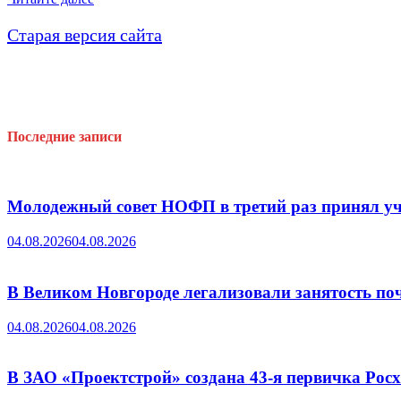
с
Днём
Старая версия сайта
Государственного
флага
РФ
от
Председателя
НОФП
Последние записи
С.В.Бусурина
Молодежный совет НОФП в третий раз принял уч
04.08.2026
04.08.2026
В Великом Новгороде легализовали занятость поч
04.08.2026
04.08.2026
В ЗАО «Проектстрой» создана 43-я первичка Ро