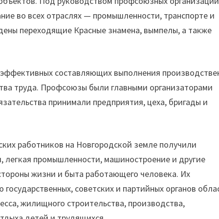
 объектов. Под руководством профсоюзных организаци
ние во всех отраслях — промышленности, транспорте и
дены переходящие Красные знамена, вымпелы, а также
з эффективных составляющих выполнения производстве
ства труда. Профсоюзы были главными организаторами
язательства принимали предприятия, цеха, бригады и
ских работников на Новгородской земле получили
я, легкая промышленности, машиностроение и другие
стороны жизни и быта работающего человека. Их
ю государственных, советских и партийных органов обла
ресса, жилищного строительства, производства,
отдыха детей и трудящихся.