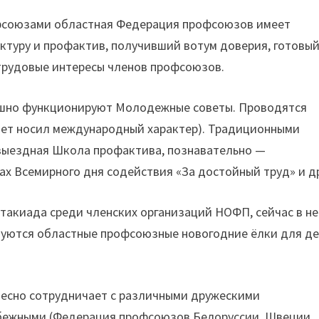
офсоюзами областная Федерация профсоюзов имеет
туру и профактив, получивший вотум доверия, готовый
рудовые интересы членов профсоюзов.
пешно функционируют Молодежные советы. Проводятся
слет носил международный характер). Традиционными
выездная Школа профактива, познавательно —
ах Всемирного дня содействия «За достойный труд» и д
такиада среди членских организаций НОФП, сейчас в не
изуются областные профсоюзные новогодние ёлки для д
есно сотрудничает с различными дружескими
убежными (Федерация профсоюзов Белоруссии, Швеции,