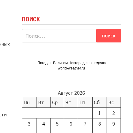
й
ПОИСК
Найти:
нных
Погода в Великом Новгороде на неделю
world-weather.ru
Август 2026
Пн
Вт
Ср
Чт
Пт
Сб
Вс
1
2
сти
3
4
5
6
7
8
9