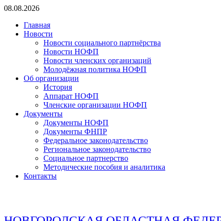
Перейти
08.08.2026
к
Главная
содержимому
Новости
Новости социального партнёрства
Новости НОФП
Новости членских организаций
Молодёжная политика НОФП
Об организации
История
Аппарат НОФП
Членские организации НОФП
Документы
Документы НОФП
Документы ФНПР
Федеральное законодательство
Региональное законодательство
Социальное партнерство
Методические пособия и аналитика
Контакты
НОВГОРОДСКАЯ ОБЛАСТНАЯ ФЕДЕ