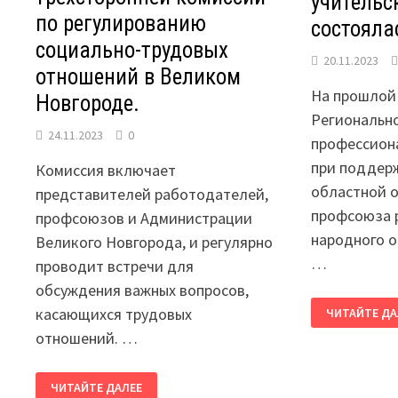
учительс
по регулированию
состояла
социально-трудовых
20.11.2023
отношений в Великом
На прошлой 
Новгороде.
Регионально
24.11.2023
0
профессиона
при поддер
Комиссия включает
областной 
представителей работодателей,
профсоюза 
профсоюзов и Администрации
народного о
Великого Новгорода, и регулярно
…
проводит встречи для
обсуждения важных вопросов,
ЭСТАФЕТА
касающихся трудовых
ЧИТАЙТЕ ДА
ПЕДАГОГИЧ
ДИНАСТИЙ
отношений. …
«РОДОМ
ИЗ
УЧИТЕЛЬСК
СОСТОЯЛОСЬ
СЕМЬИ»
ЧИТАЙТЕ ДАЛЕЕ
ЗАСЕДАНИЕ
СОСТОЯЛАС