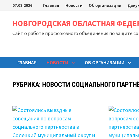
Перейти
07.08.2026
Главная
Новости
Об организации
Доку
к
содержимому
НОВГОРОДСКАЯ ОБЛАСТНАЯ ФЕД
Сайт о работе профсоюзного объединения по защите с
ГЛАВНАЯ
НОВОСТИ
ОБ ОРГАНИЗАЦИИ
РУБРИКА:
НОВОСТИ СОЦИАЛЬНОГО ПАРТН