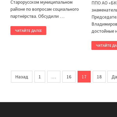
Старорусском муниципальном
ППО АО «БКО
районе по вопросам социального
знаменател
партнёрства. Обсудили …
Председате
Владимиров
В
достойные 
ЧИТАЙТЕ ДАЛЕЕ
ГОД
УКРЕПЛЕНИЯ
И
РАЗВИТИЯ
ПРЕДСЕДАТ
ЧИТАЙТЕ ДА
СОЦИАЛЬНОГО
НОФП
ПАРТНЁРСТВА
СЕРГЕЙ
БУСУРИН
ПОЗДРАВИЛ
ППО
АО
«БКО»
С
Пагинация
Назад
1
…
16
17
ЮБИЛЕЕМ
18
Да
записей