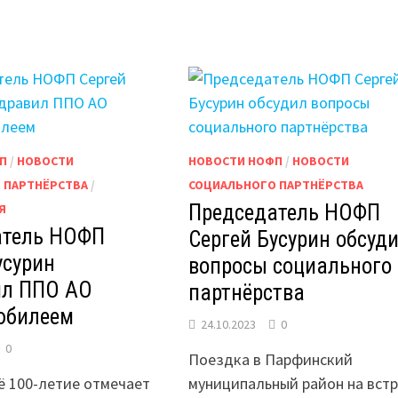
В
ЗАСЕДАНИИ
КОМИТЕТА
ОБЛАСТНОЙ
ДУМЫ
ПО
БЮДЖЕТУ,
НАЛОГАМ
И
ТАРИФАМ
П
/
НОВОСТИ
НОВОСТИ НОФП
/
НОВОСТИ
 ПАРТНЁРСТВА
/
СОЦИАЛЬНОГО ПАРТНЁРСТВА
Председатель НОФП
Я
атель НОФП
Сергей Бусурин обсуд
усурин
вопросы социального
ил ППО АО
партнёрства
юбилеем
24.10.2023
0
0
Поездка в Парфинский
ё 100-летие отмечает
муниципальный район на встр