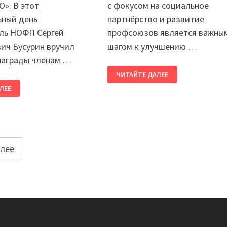
». В этот
с фокусом на социальное
ьный день
партнёрство и развитие
ль НОФП Сергей
профсоюзов является важны
ич Бусурин вручил
шагом к улучшению …
награды членам …
ПРЕДСЕДАТЕЛЬ
ЧИТАЙТЕ ДАЛЕЕ
НОФП
ЕЛЬ
СЕРГЕЙ
ЛЕЕ
БУСУРИН
ОБСУДИЛ
ВОПРОСЫ
СОЦИАЛЬНОГО
ПАРТНЁРСТВА
лее