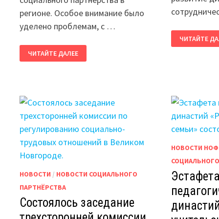
сотрудниче
регионе. Особое внимание было
уделено проблемам, с …
СОСТОЯЛОС
ЧИТАЙТЕ ДА
СОВЕЩАНИЕ
ПО
СОСТОЯЛИСЬ
ЧИТАЙТЕ ДАЛЕЕ
ВОПРОСАМ
ВЫЕЗДНЫЕ
СОЦИАЛЬНО
СОВЕЩАНИЯ
ПАРТНЕРСТ
ПО
В
ВОПРОСАМ
НОВГОРОДС
СОЦИАЛЬНОГО
МУНИЦИПАЛ
ПАРТНЕРСТВА
РАЙОНЕ
В
СОЛЕЦКИЙ
МУНИЦИПАЛЬНЫЙ
ОКРУГ
И
ШИМСКИЙ
МУНИЦИПАЛЬНЫЙ
РАЙОН
НОВОСТИ НОФ
СОЦИАЛЬНОГО
Эстафет
НОВОСТИ
/
НОВОСТИ СОЦИАЛЬНОГО
ПАРТНЁРСТВА
педагоги
Состоялось заседание
династий
трехсторонней комиссии