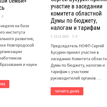
кой семьи»
участие в заседании
сь
комитета областной
0
Думы по бюджету,
неделе на базе
налогам и тарифам
го института
15.11.2023
0
льного развития,
жке Новгородской
Председатель НОФП Сергей
организации
Бусурин принял участие в
работников
заседании Комитета област
бразования и науки
Думы по бюджету, налогам и
тарифам с участием
руководителей органов …
ЛЕЕ
ЕСКИХ
ПРЕДСЕДАТЕЛЬ
ЧИТАЙТЕ ДАЛЕЕ
НОФП
СЕРГЕЙ
ОЙ
БУСУРИН
ПРИНЯЛ
Ь
УЧАСТИЕ