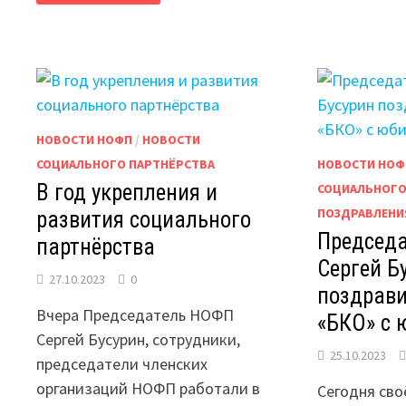
ТРЕХСТОРОННЕЙ
КОМИССИИ
ПО
РЕГУЛИРОВАНИЮ
СОЦИАЛЬНО-
ТРУДОВЫХ
ОТНОШЕНИЙ
В
ВЕЛИКОМ
НОВГОРОДЕ.
НОВОСТИ НОФП
/
НОВОСТИ
СОЦИАЛЬНОГО ПАРТНЁРСТВА
НОВОСТИ НОФ
В год укрепления и
СОЦИАЛЬНОГО
ПОЗДРАВЛЕНИ
развития социального
Председ
партнёрства
Сергей Б
27.10.2023
0
поздрав
Вчера Председатель НОФП
«БКО» с 
Сергей Бусурин, сотрудники,
25.10.2023
председатели членских
организаций НОФП работали в
Сегодня сво