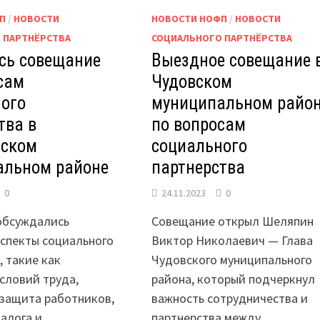
П
/
НОВОСТИ
НОВОСТИ НОФП
/
НОВОСТИ
 ПАРТНЁРСТВА
СОЦИАЛЬНОГО ПАРТНЁРСТВА
сь совещание
Выездное совещание 
сам
Чудовском
ого
муниципальном райо
тва в
по вопросам
дском
социального
альном районе
партнерства
0
24.11.2023
0
обсуждались
Совещание открыл Шеляпин
спекты социального
Виктор Николаевич — Глава
, такие как
Чудовского муниципального
словий труда,
района, который подчеркнул
 защита работников,
важность сотрудничества и
алога и
партнерства между