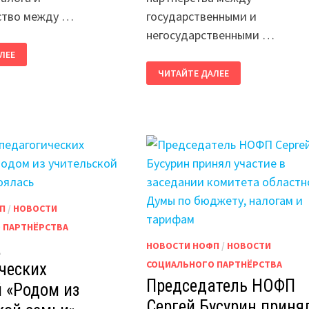
ство между …
государственными и
негосударственными …
Ь
ЛЕЕ
ВЫЕЗДНОЕ
ЧИТАЙТЕ ДАЛЕЕ
СОВЕЩАНИЕ
В
ГО
ЧУДОВСКОМ
ВА
МУНИЦИПАЛЬНОМ
РАЙОНЕ
КОМ
ПО
ЬНОМ
ВОПРОСАМ
СОЦИАЛЬНОГО
ПАРТНЕРСТВА
П
/
НОВОСТИ
 ПАРТНЁРСТВА
а
НОВОСТИ НОФП
/
НОВОСТИ
СОЦИАЛЬНОГО ПАРТНЁРСТВА
ческих
Председатель НОФП
 «Родом из
Сергей Бусурин приня