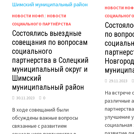
НОВОСТИ НОФ
НОВОСТИ НОФП
/
НОВОСТИ
СОЦИАЛЬНОГО
Состояло
СОЦИАЛЬНОГО ПАРТНЁРСТВА
Состоялись выездные
по вопро
совещания по вопросам
социальн
социального
партнерс
партнерства в Солецкий
Новгоро
муниципальный округ и
муницип
Шимский
29.11.2023
муниципальный район
На встрече 
30.11.2023
0
различные а
партнерства
В ходе совещаний были
улучшение у
обсуждены важные вопросы
социальная
связанные с развитием
развитие ди
социального партнерства в