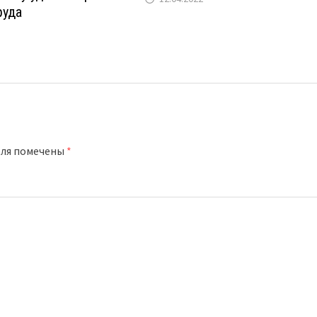
руда
оля помечены
*