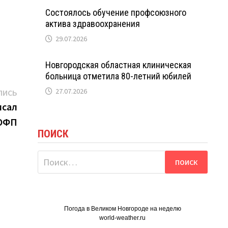
Состоялось обучение профсоюзного
актива здравоохранения
29.07.2026
Новгородская областная клиническая
больница отметила 80-летний юбилей
Следующая
27.07.2026
ПИСЬ
запись:
исал
НОФП
ПОИСК
Найти:
Погода в Великом Новгороде на неделю
world-weather.ru