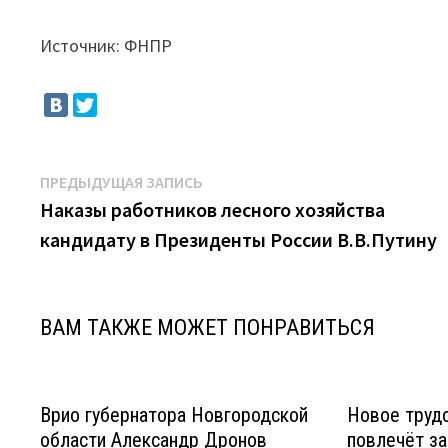
Источник: ФНПР
Навигация
Предыдущая
ПРЕДЫДУЩАЯ ЗАПИСЬ
запись:
Наказы работников лесного хозяйства
по
кандидату в Президенты России В.В.Путину
записям
ВАМ ТАКЖЕ МОЖЕТ ПОНРАВИТЬСЯ
Врио губернатора Новгородской
Новое труд
области Александр Дронов
повлечёт з