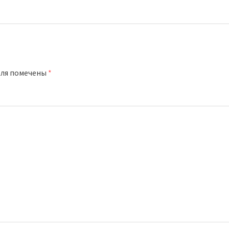
оля помечены
*