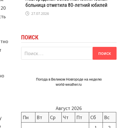
больница отметила 80-летний юбилей
 20
27.07.2026
сть
ПОИСК
атно
т
Найти:
но
Погода в Великом Новгороде на неделю
world-weather.ru
Август 2026
Пн
Вт
Ср
Чт
Пт
Сб
Вс
у
е
1
2