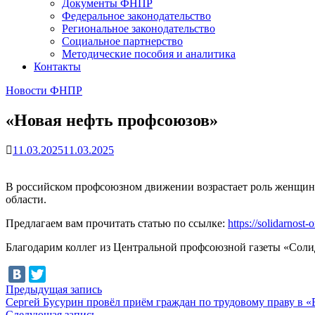
Документы ФНПР
Федеральное законодательство
Региональное законодательство
Социальное партнерство
Методические пособия и аналитика
Контакты
Новости ФНПР
«Новая нефть профсоюзов»
11.03.2025
11.03.2025
В российском профсоюзном движении возрастает роль женщин.
области.
Предлагаем вам прочитать статью по ссылке:
https://solidarnost
Благодарим коллег из Центральной профсоюзной газеты «Соли
Навигация
Предыдущая
Предыдущая запись
запись:
Сергей Бусурин провёл приём граждан по трудовому праву в 
по
Следующая
Следующая запись