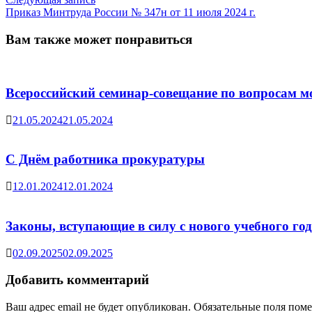
записям
запись:
Приказ Минтруда России № 347н от 11 июля 2024 г.
Вам также может понравиться
Всероссийский семинар-совещание по вопросам
21.05.2024
21.05.2024
С Днём работника прокуратуры
12.01.2024
12.01.2024
Законы, вступающие в силу с нового учебного го
02.09.2025
02.09.2025
Добавить комментарий
Ваш адрес email не будет опубликован.
Обязательные поля пом