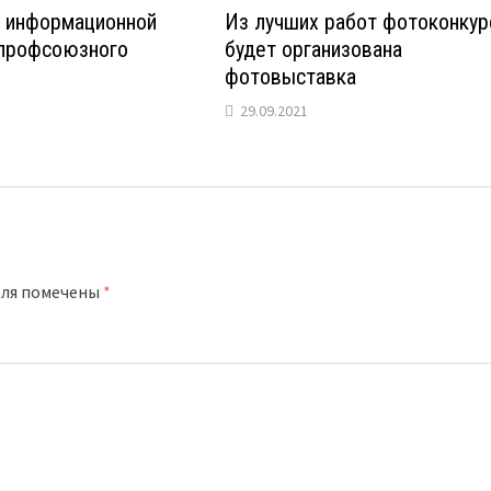
о информационной
Из лучших работ фотоконкур
 профсоюзного
будет организована
фотовыставка
29.09.2021
оля помечены
*