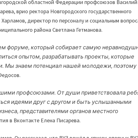
овгородской областной Федерации профсоюзов Василий
арева, врио ректора Новгородского государственного
 Харламов, директор по персоналу и социальным вопро
ниципального района Светлана Гетманова.
шем форуме, который собирает самую неравнодуш
литься опытом, разрабатывать проекты, которые
и. Мы знаем потенциал нашей молодежи, поэтому
Федосов.
нашими профсоюзами. От души приветствовала реб
ться идеями друг с другом и быть услышанными
изнеса, представителями органов местного
ятия в Вконтакте Елена Писарева.
мов. Он рассказал, что ВУЗ вошёл в список опорных ВУ