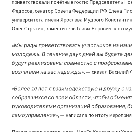
приветствовали почётные гости: Председатель Н
Федосов, сенатор Совета Федерации РФ Елена Пис
университета имени Ярослава Мудрого Константин
Олег Стрыгин, заместитель Главы Боровичского му
«Мы рады приветствовать участников на на
молодежь. В течение двух дней вы будете де
будут реализованы совместно с профсоюзам
возлагаем на вас надежды»
, — сказал Василий 
«Более 10 лет я взаимодействую и дружу с 
собравшихся со всей области, чтобы обменя
руководителями организаций образования, б
самоуправления»
, — написала по итогу меропри
Презентовал деятельность НовГУ Константин Харла