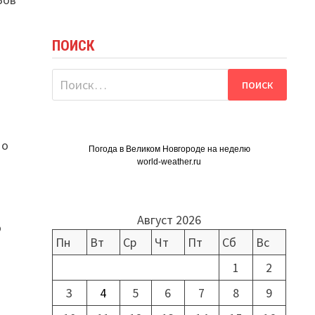
ПОИСК
Найти:
 о
Погода в Великом Новгороде на неделю
world-weather.ru
Август 2026
ю
Пн
Вт
Ср
Чт
Пт
Сб
Вс
1
2
3
4
5
6
7
8
9