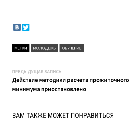
МЕТКИ
МОЛОДЕЖЬ
ОБУЧЕНИЕ
Навигация
Предыдущая
ПРЕДЫДУЩАЯ ЗАПИСЬ
запись:
Действие методики расчета прожиточного
по
минимума приостановлено
записям
ВАМ ТАКЖЕ МОЖЕТ ПОНРАВИТЬСЯ