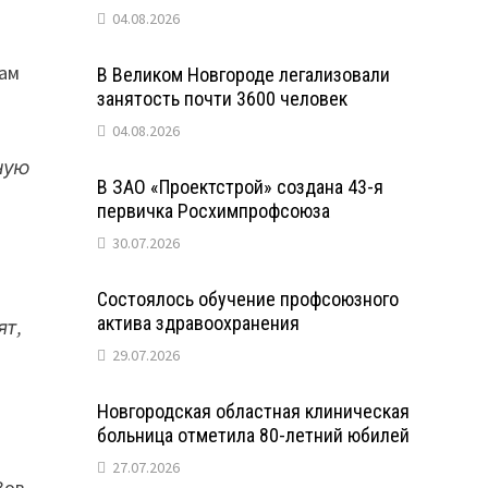
04.08.2026
сам
В Великом Новгороде легализовали
занятость почти 3600 человек
04.08.2026
ную
В ЗАО «Проектстрой» создана 43-я
первичка Росхимпрофсоюза
30.07.2026
Состоялось обучение профсоюзного
актива здравоохранения
ят,
29.07.2026
Новгородская областная клиническая
больница отметила 80-летний юбилей
27.07.2026
Зов