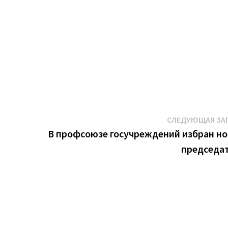
СЛЕДУЮЩАЯ ЗА
В профсоюзе госучреждений избран н
председа