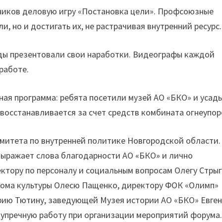
ников деловую игру «Постановка цели». Профсоюзные
, но и достигать их, не растрачивая внутренний ресурс.
ды презентовали свои наработки. Видеографы каждой
работе.
ная программа: ребята посетили музей АО «БКО» и усад
восстанавливается за счет средств комбината огнеупор
митета по внутренней политике Новгородской области.
ыражает слова благодарности АО «БКО» и лично
ктору по персоналу и социальным вопросам Олегу Стры
Дома культуры Олесю Пащенко, директору ФОК «Олимп»
рию Тютину, заведующей Музея истории АО «БКО» Евге
зупречную работу при организации мероприятий форума