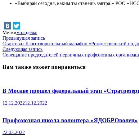
«Выбирай сегодня, каким ты станешь завтра!» РОО «НСО
Метки
молодежь
Навигация
Предыдущая
Предыдущая запись
запись:
Стартовал благотворительный марафон «Рождественский пода
по
Следующая
Следующая запись
записям
запись:
Совещание председателей первичных профсоюзных организаци
Вам также может понравиться
В Москве прошел федеральный этап «Стратрезер
12.12.2022
12.12.2022
Профсоюзная школа волонтера «ЯДОБРОволец»
22.03.2022