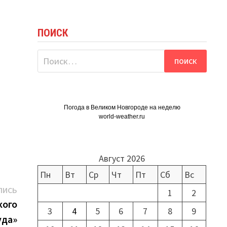
ПОИСК
Найти:
Погода в Великом Новгороде на неделю
world-weather.ru
Август 2026
Пн
Вт
Ср
Чт
Пт
Сб
Вс
Следующая
ПИСЬ
1
2
запись:
кого
3
4
5
6
7
8
9
уда»