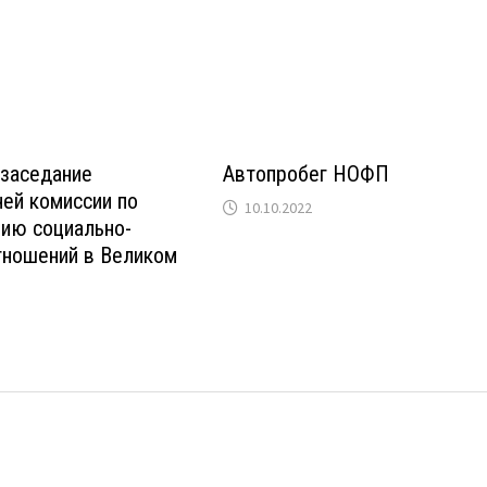
 заседание
Автопробег НОФП
ей комиссии по
10.10.2022
нию социально-
тношений в Великом