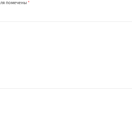
оля помечены
*