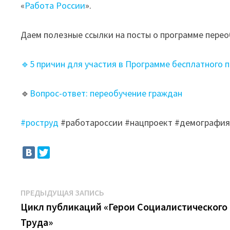
«
Работа России
».
Даем полезные ссылки на посты о программе перео
🔹5 причин для участия в Программе бесплатного 
🔹
Вопрос-ответ: переобучение граждан
#роструд
#работароссии #нацпроект #демография
Навигация
Предыдущая
ПРЕДЫДУЩАЯ ЗАПИСЬ
запись:
Цикл публикаций «Герои Социалистического
по
Труда»