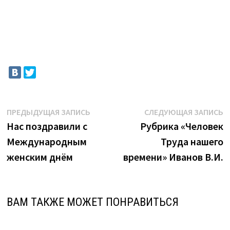
Навигация
Предыдущая
С
ПРЕДЫДУЩАЯ ЗАПИСЬ
СЛЕДУЮЩАЯ ЗАПИСЬ
запись:
з
Нас поздравили с
Рубрика «Человек
по
Международным
Труда нашего
записям
женским днём
времени» Иванов В.И.
ВАМ ТАКЖЕ МОЖЕТ ПОНРАВИТЬСЯ