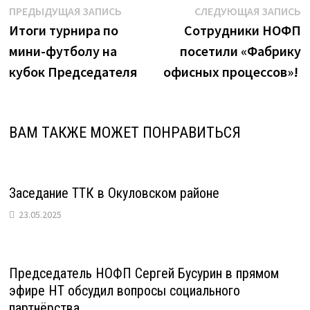
Навигация
Предыдущая
С
ПРЕДЫДУЩАЯ ЗАПИСЬ
СЛЕДУЮЩАЯ ЗАПИСЬ
запись:
з
Итоги турнира по
Сотрудники НОФП
по
мини-футболу на
посетили «Фабрику
записям
кубок Председателя
офисных процессов»!
ВАМ ТАКЖЕ МОЖЕТ ПОНРАВИТЬСЯ
Заседание ТТК в Окуловском районе
23.05.2025
Председатель НОФП Сергей Бусурин в прямом
эфире НТ обсудил вопросы социального
партнёрства