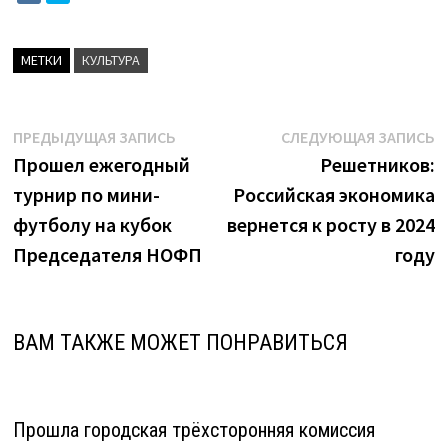
МЕТКИ
КУЛЬТУРА
Навигация
Предыдущая
С
ПРЕДЫДУЩАЯ ЗАПИСЬ
СЛЕДУЮЩАЯ ЗАПИСЬ
запись:
з
Прошел ежегодный
Решетников:
по
турнир по мини-
Российская экономика
записям
футболу на кубок
вернется к росту в 2024
Председателя НОФП
году
ВАМ ТАКЖЕ МОЖЕТ ПОНРАВИТЬСЯ
Прошла городская трёхсторонняя комиссия