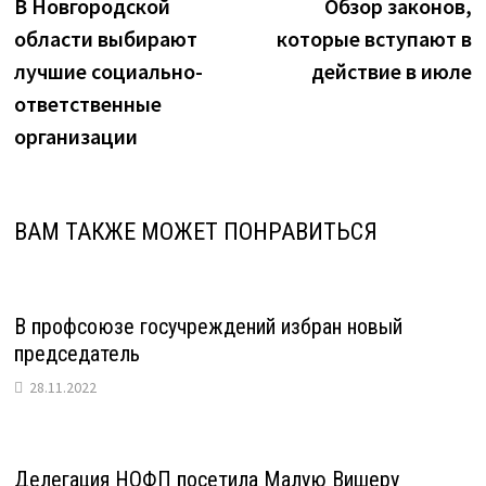
запись:
з
В Новгородской
Обзор законов,
по
области выбирают
которые вступают в
записям
лучшие социально-
действие в июле
ответственные
организации
ВАМ ТАКЖЕ МОЖЕТ ПОНРАВИТЬСЯ
В профсоюзе госучреждений избран новый
председатель
28.11.2022
Делегация НОФП посетила Малую Вишеру