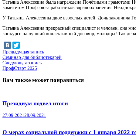
Татьяна Алексеевна была награждена Почётными грамотами Н
комитетом Профсоюза работников здравоохранения. Неоднокр
У Татьяны Алексеевны двое взрослых детей. Дочь закончила Г
Татьяна Алексеевна прекрасный специалист и человек, она мно
конкурсе на лучший коллективный договор, молодцы! Так держ
Навигация
Предыдущая
Предыдущая запись
запись:
Семинар для библиотекарей
по
Следующая
Следующая запись
записям
запись:
ПрофСтарт 2025
Вам также может понравиться
Президиум подвел итоги
27.09.2021
28.09.2021
О мерах социальной поддержки с 1 января 2022 г