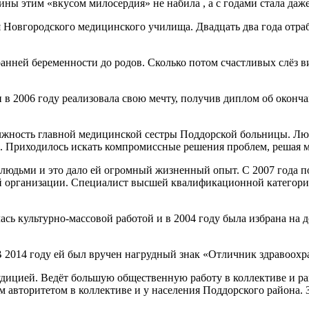
ины этим «вкусом милосердия» не набила , а с годами стала даж
я Новгородского медицинского училища. Двадцать два года отра
нней беременности до родов. Сколько потом счастливых слёз ви
и в 2006 году реализовала свою мечту, получив диплом об окон
лжность главной медицинской сестры Поддорской больницы. Люб
у». Приходилось искать компромиссные решения проблем, решая
людьми и это дало ей огромный жизненный опыт. С 2007 года по
й организации. Специалист высшей квалификационной категории
ь культурно-массовой работой и в 2004 году была избрана на д
 2014 году ей был вручен нагрудный знак «Отличник здравоохр
дицией. Ведёт большую общественную работу в коллективе и рай
м авторитетом в коллективе и у населения Поддорского района.