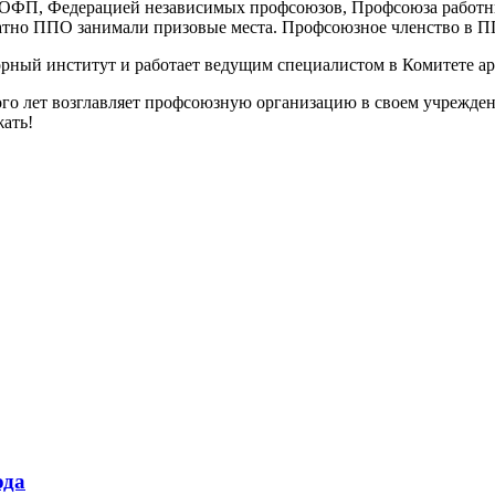
ОФП, Федерацией независимых профсоюзов, Профсоюза работник
атно ППО занимали призовые места. Профсоюзное членство в П
орный институт и работает ведущим специалистом в Комитете ар
го лет возглавляет профсоюзную организацию в своем учреждени
ать!
ода