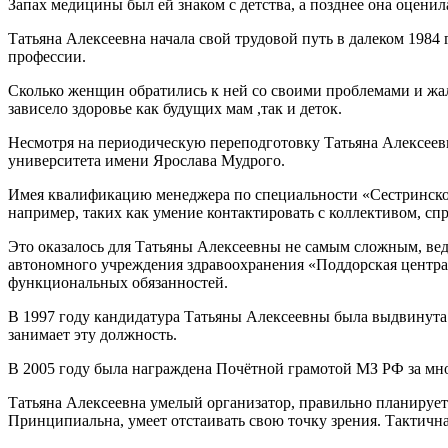
Запах медицины был ей знаком с детства, а позднее она оцени
Татьяна Алексеевна начала свой трудовой путь в далеком 198
профессии.
Сколько женщин обратились к ней со своими проблемами и жало
зависело здоровье как будущих мам ,так и деток.
Несмотря на периодическую переподготовку Татьяна Алексеевн
университета имени Ярослава Мудрого.
Имея квалификацию менеджера по специальности «Сестринское 
например, таких как умение контактировать с коллективом, 
Это оказалось для Татьяны Алексеевны не самым сложным, вед
автономного учреждения здравоохранения «Поддорская централ
функциональных обязанностей.
В 1997 году кандидатура Татьяны Алексеевны была выдвинута 
занимает эту должность.
В 2005 году была награждена Почётной грамотой МЗ РФ за мно
Татьяна Алексеевна умелый организатор, правильно планирует 
Принципиальна, умеет отстаивать свою точку зрения. Тактичн