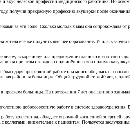
ла и вкус нелегкой профессии медицинского работника. Но оском
4 году, получив прекрасную профессию акушерки после окончани
бами за эти годы. Сколько молодых мам она сопровождала от ра
а хотела всё же получить высшее образование. Училась заочно 
дело», вскоре получила предложение главного врача занять до
спрашивая при этом с каждого подчинённого «на полную катушк
ь благодаря профсоюзной работе она много общалась с разными 
ьная районная больница». Общий трудовой стаж 40 лет, в одно
в профком больницы. На протяжении 7 лет она активно занималас
голетнюю добросовестную работу в системе здравоохранения. В
работу коллектива, обладает огромной жизненной энергией, эру
а с коллегами, внимательна к пациентам. Пользуется заслуженны