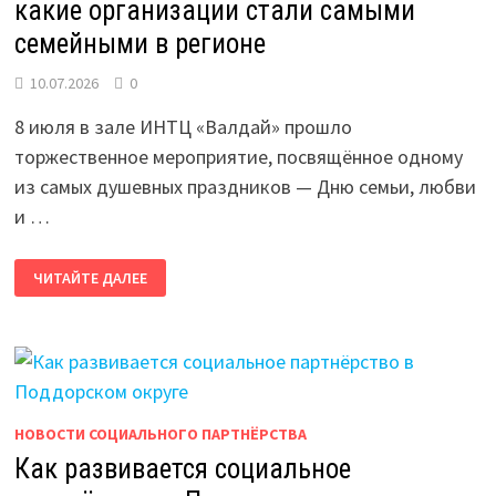
какие организации стали самыми
семейными в регионе
10.07.2026
0
8 июля в зале ИНТЦ «Валдай» прошло
торжественное мероприятие, посвящённое одному
из самых душевных праздников — Дню семьи, любви
и …
ОТ
ЧИТАЙТЕ ДАЛЕЕ
БИБЛИОТЕЧНОЙ
СИСТЕМЫ
ДО
ТЭЦ:
КАКИЕ
ОРГАНИЗАЦИИ
СТАЛИ
САМЫМИ
СЕМЕЙНЫМИ
В
НОВОСТИ СОЦИАЛЬНОГО ПАРТНЁРСТВА
РЕГИОНЕ
Как развивается социальное