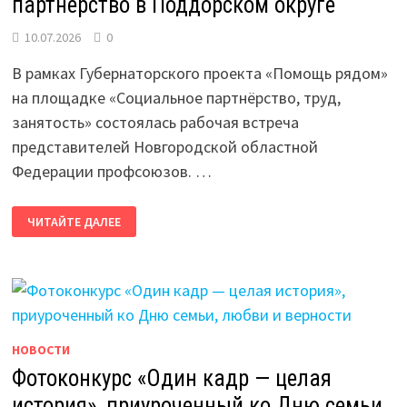
партнёрство в Поддорском округе
10.07.2026
0
В рамках Губернаторского проекта «Помощь рядом»
на площадке «Социальное партнёрство, труд,
занятость» состоялась рабочая встреча
представителей Новгородской областной
Федерации профсоюзов. …
КАК
ЧИТАЙТЕ ДАЛЕЕ
РАЗВИВАЕТСЯ
СОЦИАЛЬНОЕ
ПАРТНЁРСТВО
В
ПОДДОРСКОМ
ОКРУГЕ
НОВОСТИ
Фотоконкурс «Один кадр — целая
история», приуроченный ко Дню семьи,