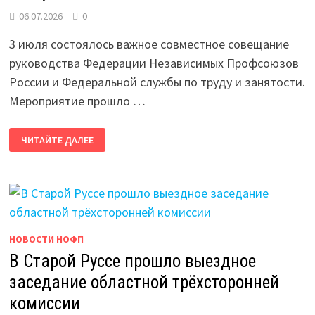
06.07.2026
0
3 июля состоялось важное совместное совещание
руководства Федерации Независимых Профсоюзов
России и Федеральной службы по труду и занятости.
Мероприятие прошло …
КАК
ЧИТАЙТЕ ДАЛЕЕ
ЗАЩИТИТЬ
ПРАВА
РАБОТНИКОВ
В
ЭПОХУ
«ТЕНЕВОЙ»
ЗАНЯТОСТИ
НОВОСТИ НОФП
В Старой Руссе прошло выездное
заседание областной трёхсторонней
комиссии