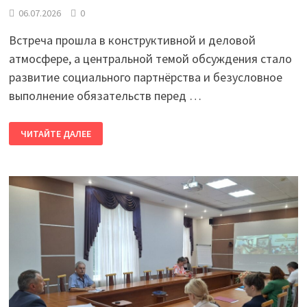
06.07.2026
0
Встреча прошла в конструктивной и деловой
атмосфере, а центральной темой обсуждения стало
развитие социального партнёрства и безусловное
выполнение обязательств перед …
В
ЧИТАЙТЕ ДАЛЕЕ
СТАРОЙ
РУССЕ
ПРОШЛО
ВЫЕЗДНОЕ
ЗАСЕДАНИЕ
ОБЛАСТНОЙ
ТРЁХСТОРОННЕЙ
КОМИССИИ