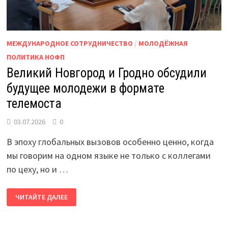
МЕЖДУНАРОДНОЕ СОТРУДНИЧЕСТВО
/
МОЛОДЁЖНАЯ
ПОЛИТИКА НОФП
Великий Новгород и Гродно обсудили
будущее молодежи в формате
телемоста
03.07.2026
0
В эпоху глобальных вызовов особенно ценно, когда
мы говорим на одном языке не только с коллегами
по цеху, но и …
ВЕЛИКИЙ
ЧИТАЙТЕ ДАЛЕЕ
НОВГОРОД
И
ГРОДНО
ОБСУДИЛИ