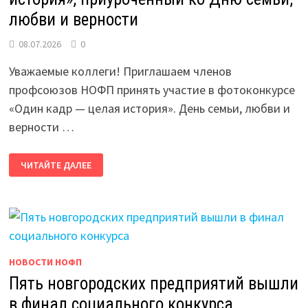
любви и верности
08.07.2026
0
Уважаемые коллеги! Приглашаем членов
профсоюзов НОФП принять участие в фотоконкурсе
«Один кадр — целая история». День семьи, любви и
верности …
ФОТОКОНКУРС
ЧИТАЙТЕ ДАЛЕЕ
«ОДИН
КАДР
—
ЦЕЛАЯ
ИСТОРИЯ»,
ПРИУРОЧЕННЫЙ
КО
ДНЮ
СЕМЬИ,
ЛЮБВИ
НОВОСТИ НОФП
И
ВЕРНОСТИ
Пять новгородских предприятий вышли
в финал социального конкурса