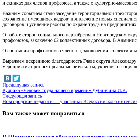
и скидках для членов профсоюза, а также о культурно-массовы
Важным событием стало заседание территориальной трёхсторон
сохранение имеющихся кадров; привлечение новых специалист
договоров и усиление работы по охране труда на предприятиях
О работе сторон социального партнёрства в Новгородском окр
профсоюзов, заключено 62 коллективных договора. В Администр
О состоянии профсоюзного членства, заключении коллективны
Выражаем искреннюю благодарность Главе округа Александру 
мероприятия приносят реальные результаты, укрепляют социал
Навигация
Предыдущая
Предыдущая запись
запись:
Рубрика «Человек труда нашего времени» Дубинчина И.В.
по
Следующая
Следующая запись
записям
запись:
Новгородские педагоги — участники Всероссийского интенси
Вам также может понравиться
В Шимском округе обсудили развитие социальног