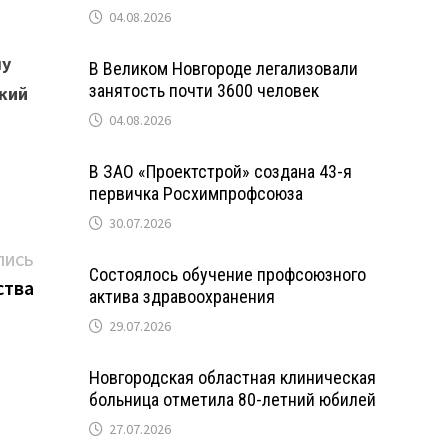
04.08.2026
му
В Великом Новгороде легализовали
занятость почти 3600 человек
икий
04.08.2026
В ЗАО «Проектстрой» создана 43-я
первичка Росхимпрофсоюза
30.07.2026
Следующая
ПИСЬ
Состоялось обучение профсоюзного
запись:
ства
актива здравоохранения
29.07.2026
Новгородская областная клиническая
больница отметила 80-летний юбилей
27.07.2026