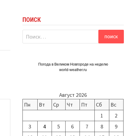
ПОИСК
Найти:
Погода в Великом Новгороде на неделю
world-weather.ru
Август 2026
Пн
Вт
Ср
Чт
Пт
Сб
Вс
1
2
3
4
5
6
7
8
9