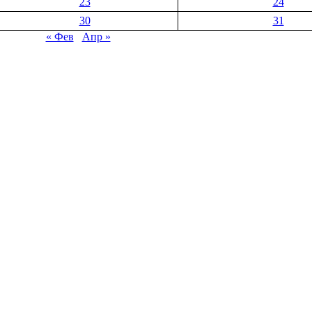
23
24
30
31
« Фев
Апр »