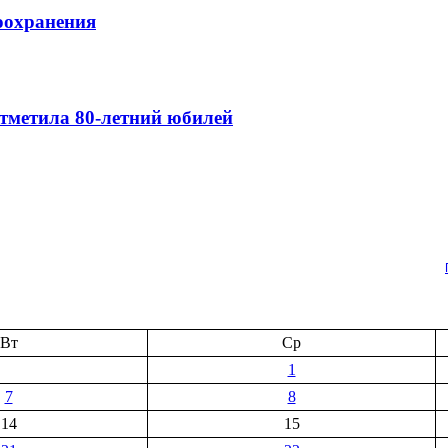
оохранения
тметила 80-летний юбилей
Вт
Ср
1
7
8
14
15