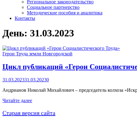
Региональное законодательство
Социальное партнерство
Методические пособия и аналитика
Контакты
День:
31.03.2023
Герои Труда земли Новгородской
Цикл публикаций «Герои Социалистиче
31.03.2023
31.03.2023
0
Андрианов Николай Михайлович – председатель колхоза «Искр
Цикл
Читайте далее
публикаций
«Герои
Старая версия сайта
Социалистического
Труда»