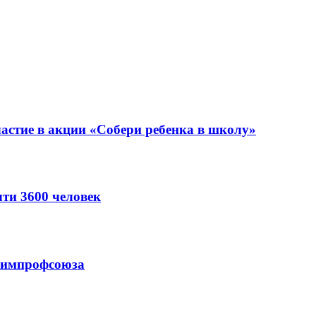
астие в акции «Собери ребенка в школу»
ти 3600 человек
схимпрофсоюза