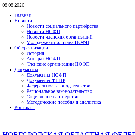
Перейти
08.08.2026
к
Главная
содержимому
Новости
Новости социального партнёрства
Новости НОФП
Новости членских организаций
Молодёжная политика НОФП
Об организации
История
Аппарат НОФП
Членские организации НОФП
Документы
Документы НОФП
Документы ФНПР
Федеральное законодательство
Региональное законодательство
Социальное партнерство
Методические пособия и аналитика
Контакты
НОВГОРОДСКАЯ ОБЛАСТНАЯ ФЕДЕ