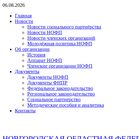
Перейти
06.08.2026
к
Главная
содержимому
Новости
Новости социального партнёрства
Новости НОФП
Новости членских организаций
Молодёжная политика НОФП
Об организации
История
Аппарат НОФП
Членские организации НОФП
Документы
Документы НОФП
Документы ФНПР
Федеральное законодательство
Региональное законодательство
Социальное партнерство
Методические пособия и аналитика
Контакты
НОВГОРОДСКАЯ ОБЛАСТНАЯ ФЕДЕ