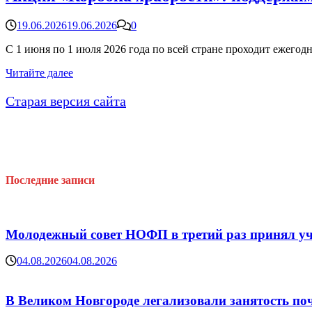
19.06.2026
19.06.2026
0
С 1 июня по 1 июля 2026 года по всей стране проходит ежего
Акция
Читайте далее
«Коробка
храбрости»:
Старая версия сайта
поддержим
детей
вместе!
Последние записи
Молодежный совет НОФП в третий раз принял уч
04.08.2026
04.08.2026
В Великом Новгороде легализовали занятость поч