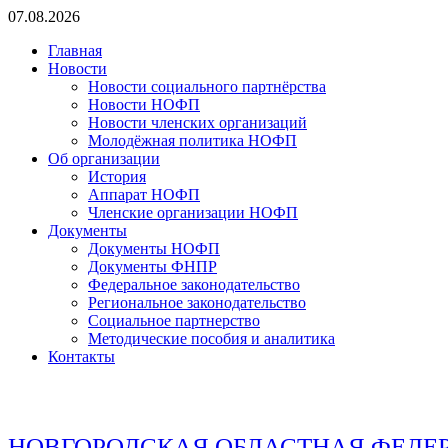
Перейти
07.08.2026
к
Главная
содержимому
Новости
Новости социального партнёрства
Новости НОФП
Новости членских организаций
Молодёжная политика НОФП
Об организации
История
Аппарат НОФП
Членские организации НОФП
Документы
Документы НОФП
Документы ФНПР
Федеральное законодательство
Региональное законодательство
Социальное партнерство
Методические пособия и аналитика
Контакты
НОВГОРОДСКАЯ ОБЛАСТНАЯ ФЕДЕ