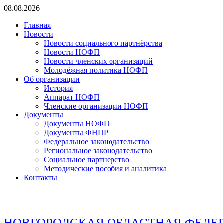
Перейти
08.08.2026
к
Главная
содержимому
Новости
Новости социального партнёрства
Новости НОФП
Новости членских организаций
Молодёжная политика НОФП
Об организации
История
Аппарат НОФП
Членские организации НОФП
Документы
Документы НОФП
Документы ФНПР
Федеральное законодательство
Региональное законодательство
Социальное партнерство
Методические пособия и аналитика
Контакты
НОВГОРОДСКАЯ ОБЛАСТНАЯ ФЕДЕ