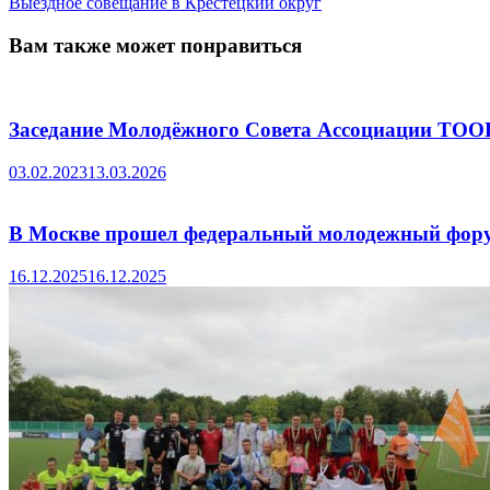
записям
запись:
Выездное совещание в Крестецкий округ
Вам также может понравиться
Заседание Молодёжного Совета Ассоциации Т
03.02.2023
13.03.2026
В Москве прошел федеральный молодежный фо
16.12.2025
16.12.2025