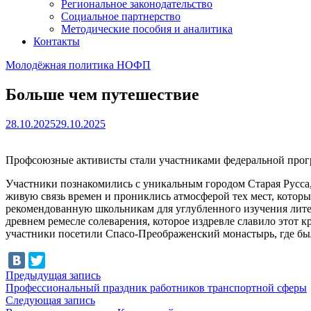
Региональное законодательство
Социальное партнерство
Методические пособия и аналитика
Контакты
Молодёжная политика НОФП
Больше чем путешествие
28.10.2025
29.10.2025
Профсоюзные активисты стали участниками федеральной прогр
Участники познакомились с уникальным городом Старая Русса,
живую связь времен и прониклись атмосферой тех мест, котор
рекомендованную школьникам для углубленного изучения лите
древнем ремесле солеварения, которое издревле славило этот 
участники посетили Спасо-Преображенский монастырь, где был
Навигация
Предыдущая
Предыдущая запись
запись:
Профессиональный праздник работников транспортной сферы
по
Следующая
Следующая запись