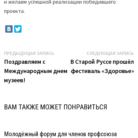
и желаем успешной реализации победившего
проекта.
Навигация
Предыдущая
С
ПРЕДЫДУЩАЯ ЗАПИСЬ
СЛЕДУЮЩАЯ ЗАПИСЬ
запись:
з
Поздравляем с
В Старой Руссе прошёл
по
Международным днем
фестиваль «Здоровье»
записям
музеев!
ВАМ ТАКЖЕ МОЖЕТ ПОНРАВИТЬСЯ
Молодёжный форум для членов профсоюза