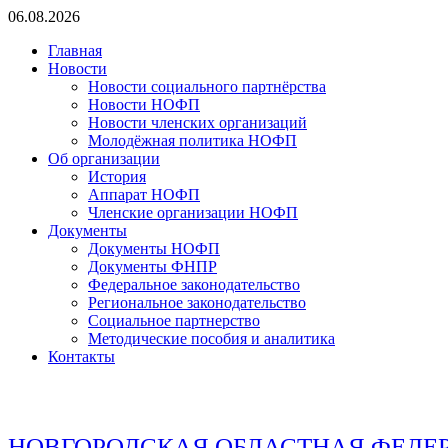
Перейти
06.08.2026
к
Главная
содержимому
Новости
Новости социального партнёрства
Новости НОФП
Новости членских организаций
Молодёжная политика НОФП
Об организации
История
Аппарат НОФП
Членские организации НОФП
Документы
Документы НОФП
Документы ФНПР
Федеральное законодательство
Региональное законодательство
Социальное партнерство
Методические пособия и аналитика
Контакты
НОВГОРОДСКАЯ ОБЛАСТНАЯ ФЕДЕ