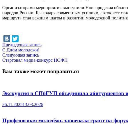
Организаторами мероприятия выступили Новгородская област
народов России. Благодаря совместным усилиям, автоквест ст
маршрут» стал важным шагом в развитии молодежной политики
Навигация
Предыдущая
Предыдущая запись
запись:
С Днём молодежи!
по
Следующая
Следующая запись
записям
запись:
Стартовал медиа-конкурс НОФП
Вам также может понравиться
Экскурсия в СПбГУП объединила абитуриентов и
26.11.2025
13.03.2026
Профсоюзная молодёжь завоевала грант на форум