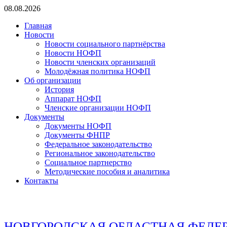
Перейти
08.08.2026
к
Главная
содержимому
Новости
Новости социального партнёрства
Новости НОФП
Новости членских организаций
Молодёжная политика НОФП
Об организации
История
Аппарат НОФП
Членские организации НОФП
Документы
Документы НОФП
Документы ФНПР
Федеральное законодательство
Региональное законодательство
Социальное партнерство
Методические пособия и аналитика
Контакты
НОВГОРОДСКАЯ ОБЛАСТНАЯ ФЕДЕ