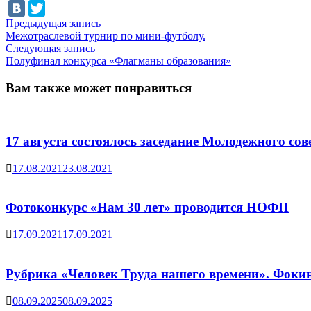
Навигация
Предыдущая
Предыдущая запись
запись:
Межотраслевой турнир по мини-футболу.
по
Следующая
Следующая запись
записям
запись:
Полуфинал конкурса «Флагманы образования»
Вам также может понравиться
17 августа состоялось заседание Молодежного с
17.08.2021
23.08.2021
Фотоконкурс «Нам 30 лет» проводится НОФП
17.09.2021
17.09.2021
Рубрика «Человек Труда нашего времени». Фокин
08.09.2025
08.09.2025