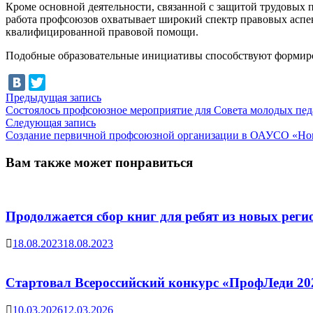
Кроме основной деятельности, связанной с защитой трудовых 
работа профсоюзов охватывает широкий спектр правовых аспек
квалифицированной правовой помощи.
Подобные образовательные инициативы способствуют формиро
Навигация
Предыдущая
Предыдущая запись
запись:
Состоялось профсоюзное мероприятие для Совета молодых пед
по
Следующая
Следующая запись
записям
запись:
Создание первичной профсоюзной организации в ОАУСО «Нов
Вам также может понравиться
Продолжается сбор книг для ребят из новых реги
18.08.2023
18.08.2023
Стартовал Всероссийский конкурс «ПрофЛеди 20
10.03.2026
12.03.2026