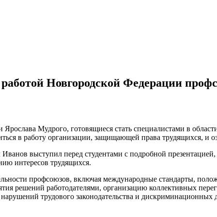
 работой Новгородской Федерации проф
и Ярослава Мудрого, готовящиеся стать специалистами в облас
ься в работу организации, защищающей права трудящихся, и оз
анов выступил перед студентами с подробной презентацией, 
нию интересов трудящихся.
ельности профсоюзов, включая международные стандарты, положе
ятия решений работодателями, организацию коллективных пере
х нарушений трудового законодательства и дискриминационных 