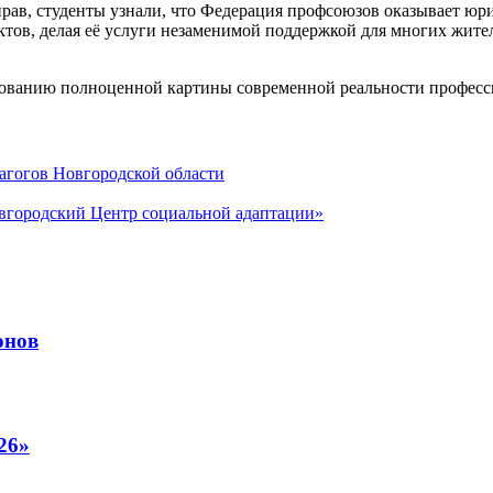
прав, студенты узнали, что Федерация профсоюзов оказывает юр
тов, делая её услуги незаменимой поддержкой для многих жите
ванию полноценной картины современной реальности професси
агогов Новгородской области
городский Центр социальной адаптации»
онов
26»