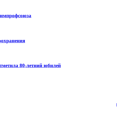
схимпрофсоюза
оохранения
тметила 80-летний юбилей