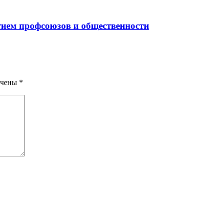
тием профсоюзов и общественности
ечены
*