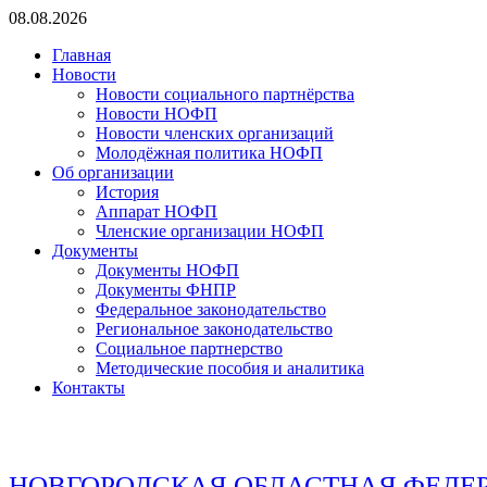
Перейти
08.08.2026
к
Главная
содержимому
Новости
Новости социального партнёрства
Новости НОФП
Новости членских организаций
Молодёжная политика НОФП
Об организации
История
Аппарат НОФП
Членские организации НОФП
Документы
Документы НОФП
Документы ФНПР
Федеральное законодательство
Региональное законодательство
Социальное партнерство
Методические пособия и аналитика
Контакты
НОВГОРОДСКАЯ ОБЛАСТНАЯ ФЕДЕ