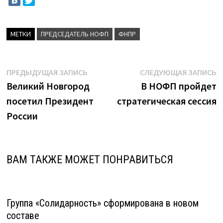
МЕТКИ
ПРЕДСЕДАТЕЛЬ НОФП
ФНПР
Навигация
Предыдущая
С
ПРЕДЫДУЩАЯ ЗАПИСЬ
СЛЕДУЮЩАЯ ЗАПИСЬ
запись:
з
Великий Новгород
В НОФП пройдет
по
посетил Президент
стратегическая сессия
записям
России
ВАМ ТАКЖЕ МОЖЕТ ПОНРАВИТЬСЯ
Группа «Солидарность» сформирована в новом
составе