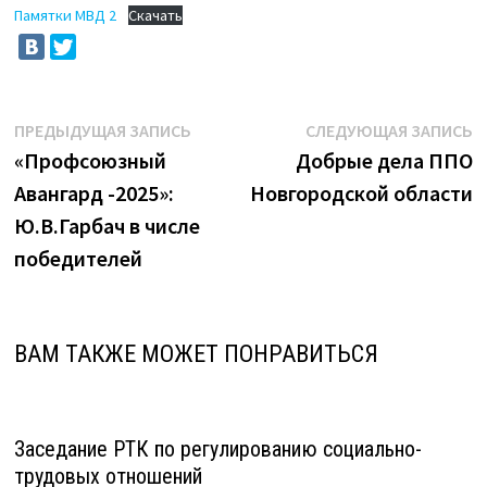
Памятки МВД 2
Скачать
Навигация
Предыдущая
С
ПРЕДЫДУЩАЯ ЗАПИСЬ
СЛЕДУЮЩАЯ ЗАПИСЬ
запись:
з
«Профсоюзный
Добрые дела ППО
по
Авангард -2025»:
Новгородской области
записям
Ю.В.Гарбач в числе
победителей
ВАМ ТАКЖЕ МОЖЕТ ПОНРАВИТЬСЯ
Заседание РТК по регулированию социально-
трудовых отношений