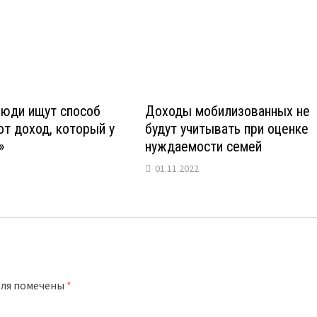
люди ищут способ
Доходы мобилизованных не
от доход, который у
будут учитывать при оценке
»
нуждаемости семей
01.11.2022
оля помечены
*