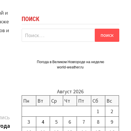
ий и
ПОИСК
акже
ов и
Найти:
Погода в Великом Новгороде на неделю
world-weather.ru
Август 2026
Пн
Вт
Ср
Чт
Пт
Сб
Вс
1
2
Следующая
ПИСЬ
3
4
5
6
7
8
9
запись:
года