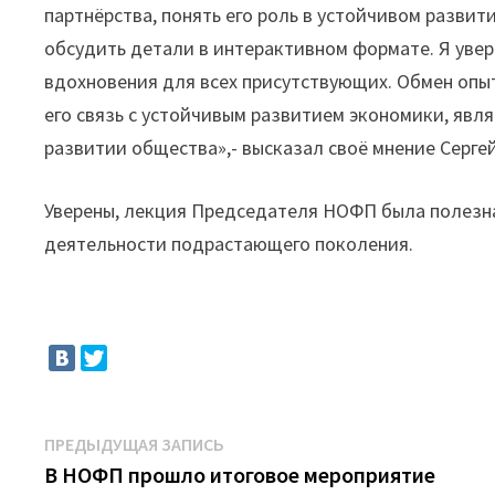
партнёрства, понять его роль в устойчивом развит
обсудить детали в интерактивном формате. Я увер
вдохновения для всех присутствующих. Обмен опыт
его связь с устойчивым развитием экономики, яв
развитии общества»,- высказал своё мнение Сергей
Уверены, лекция Председателя НОФП была полезна
деятельности подрастающего поколения.
Навигация
Предыдущая
ПРЕДЫДУЩАЯ ЗАПИСЬ
запись:
В НОФП прошло итоговое мероприятие
по