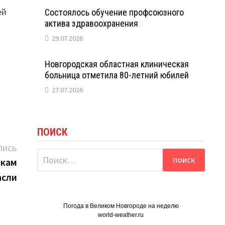
ей
Состоялось обучение профсоюзного
актива здравоохранения
29.07.2026
Новгородская областная клиническая
больница отметила 80-летний юбилей
27.07.2026
ПОИСК
Следующая
ПИСЬ
Найти:
запись:
икам
асли
Погода в Великом Новгороде на неделю
world-weather.ru