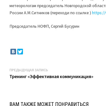
метеорологам председатель Новгородской област
России А.М.Ситников (переходи по ссылке )
https:/
Председатель НОФП, Сергей Бусурин
Навигация
Предыдущая
ПРЕДЫДУЩАЯ ЗАПИСЬ
запись:
Тренинг «Эффективная коммуникация»
по
записям
ВАМ ТАКЖЕ МОЖЕТ ПОНРАВИТЬСЯ