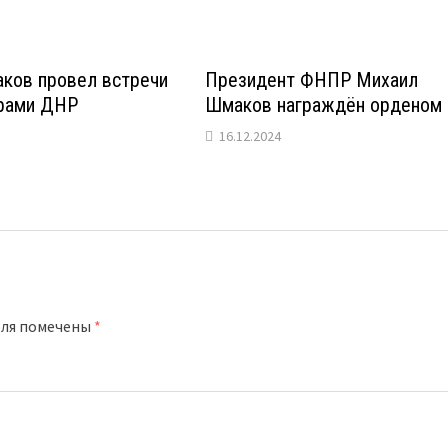
ков провел встречи
Президент ФНПР Михаил
рами ДНР
Шмаков награждён орденом
16.12.2024
оля помечены
*