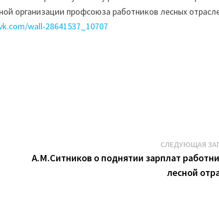
ной организации профсоюза работников лесных отрасл
/vk.com/wall-28641537_10707
СЛЕДУЮЩАЯ ЗА
А.М.Ситников о поднятии зарплат работн
лесной отр