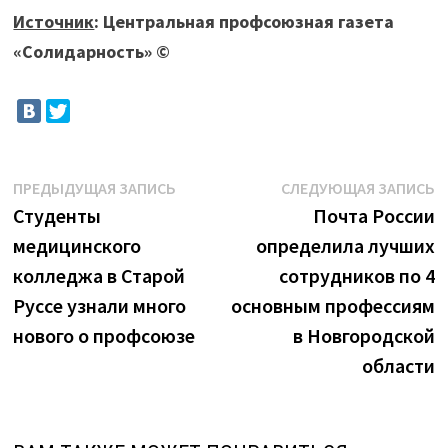
Источник
: Центральная профсоюзная газета
«Солидарность» ©
Навигация
Предыдущая
С
ПРЕДЫДУЩАЯ ЗАПИСЬ
СЛЕДУЮЩАЯ ЗАПИСЬ
запись:
з
Студенты
Почта России
по
медицинского
определила лучших
записям
колледжа в Старой
сотрудников по 4
Руссе узнали много
основным профессиям
нового о профсоюзе
в Новгородской
области