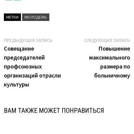
МЕТКИ
МОЛОДЕЖЬ
Навигация
Предыдущая
С
ПРЕДЫДУЩАЯ ЗАПИСЬ
СЛЕДУЮЩАЯ ЗАПИСЬ
запись:
з
Совещание
Повышение
по
председателей
максимального
записям
профсоюзных
размера по
организаций отрасли
больничному
культуры
ВАМ ТАКЖЕ МОЖЕТ ПОНРАВИТЬСЯ