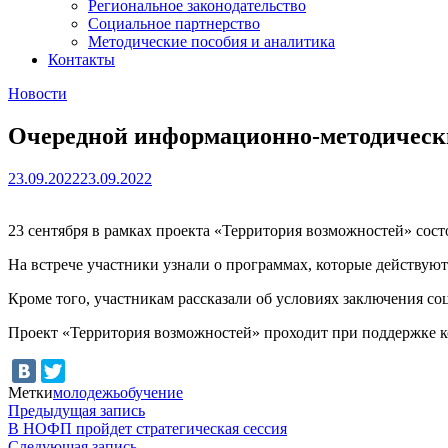
Региональное законодательство
Социальное партнерство
Методические пособия и аналитика
Контакты
Новости
Очередной информационно-методичес
23.09.2022
23.09.2022
23 сентября в рамках проекта «Территория возможностей» сос
На встрече участники узнали о программах, которые действую
Кроме того, участникам рассказали об условиях заключения со
Проект «Территория возможностей» проходит при поддержке к
Метки
молодежь
обучение
Навигация
Предыдущая
Предыдущая запись
запись:
В НОФП пройдет стратегическая сессия
по
Следующая
Следующая запись