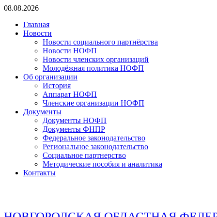
Перейти
08.08.2026
к
Главная
содержимому
Новости
Новости социального партнёрства
Новости НОФП
Новости членских организаций
Молодёжная политика НОФП
Об организации
История
Аппарат НОФП
Членские организации НОФП
Документы
Документы НОФП
Документы ФНПР
Федеральное законодательство
Региональное законодательство
Социальное партнерство
Методические пособия и аналитика
Контакты
НОВГОРОДСКАЯ ОБЛАСТНАЯ ФЕДЕ