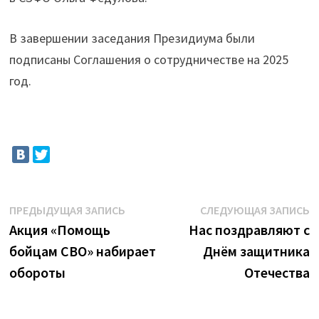
В завершении заседания Президиума были
подписаны Соглашения о сотрудничестве на 2025
год.
Навигация
Предыдущая
С
ПРЕДЫДУЩАЯ ЗАПИСЬ
СЛЕДУЮЩАЯ ЗАПИСЬ
запись:
з
Акция «Помощь
Нас поздравляют с
по
бойцам СВО» набирает
Днём защитника
записям
обороты
Отечества