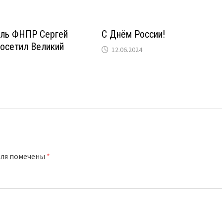
ль ФНПР Сергей
С Днём России!
посетил Великий
12.06.2024
оля помечены
*