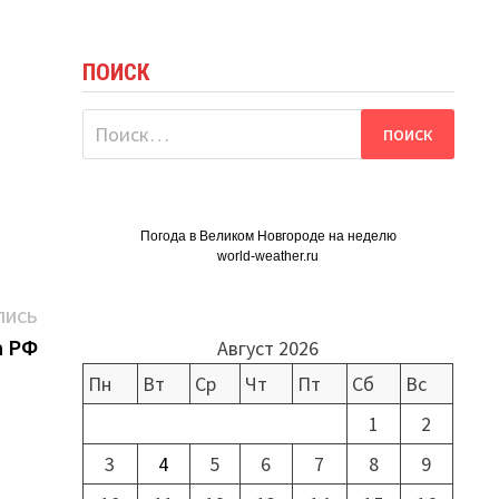
ПОИСК
Найти:
и
Погода в Великом Новгороде на неделю
world-weather.ru
Следующая
ПИСЬ
запись:
а РФ
Август 2026
Пн
Вт
Ср
Чт
Пт
Сб
Вс
1
2
3
4
5
6
7
8
9