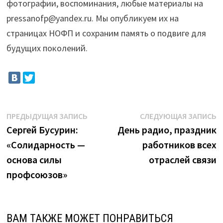
фотографии, воспоминания, любые материалы на
pressanofp@yandex.ru. Мы опубликуем их на
страницах НОФП и сохраним память о подвиге для
будущих поколений.
Навигация
Предыдущая
С
ПРЕДЫДУЩАЯ ЗАПИСЬ
СЛЕДУЮЩАЯ ЗАПИСЬ
запись:
з
Сергей Бусурин:
День радио, праздник
по
«Солидарность —
работников всех
записям
основа силы
отраслей связи
профсоюзов»
ВАМ ТАКЖЕ МОЖЕТ ПОНРАВИТЬСЯ