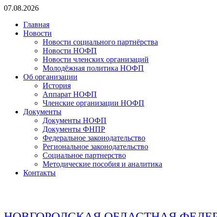
Перейти
07.08.2026
к
Главная
содержимому
Новости
Новости социального партнёрства
Новости НОФП
Новости членских организаций
Молодёжная политика НОФП
Об организации
История
Аппарат НОФП
Членские организации НОФП
Документы
Документы НОФП
Документы ФНПР
Федеральное законодательство
Региональное законодательство
Социальное партнерство
Методические пособия и аналитика
Контакты
НОВГОРОДСКАЯ ОБЛАСТНАЯ ФЕДЕ