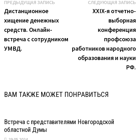
Навигация
Предыдущая
С
ПРЕДЫДУЩАЯ ЗАПИСЬ
СЛЕДУЮЩАЯ ЗАПИСЬ
запись:
з
Дистанционное
XXIX-я отчетно-
по
хищение денежных
выборная
записям
средств. Онлайн-
конференция
встреча с сотрудником
профсоюза
УМВД.
работников народного
образования и науки
РФ.
ВАМ ТАКЖЕ МОЖЕТ ПОНРАВИТЬСЯ
Встреча с представителями Новгородской
областной Думы
29.05.2024