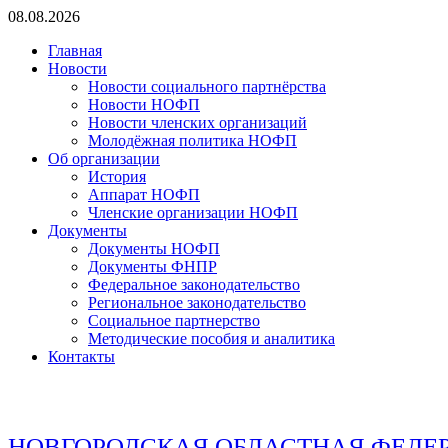
Перейти
08.08.2026
к
Главная
содержимому
Новости
Новости социального партнёрства
Новости НОФП
Новости членских организаций
Молодёжная политика НОФП
Об организации
История
Аппарат НОФП
Членские организации НОФП
Документы
Документы НОФП
Документы ФНПР
Федеральное законодательство
Региональное законодательство
Социальное партнерство
Методические пособия и аналитика
Контакты
НОВГОРОДСКАЯ ОБЛАСТНАЯ ФЕДЕ