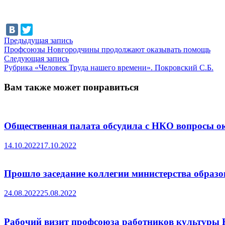
Навигация
Предыдущая
Предыдущая запись
запись:
Профсоюзы Новгородчины продолжают оказывать помощь
по
Следующая
Следующая запись
записям
запись:
Рубрика «Человек Труда нашего времени». Покровский С.Б.
Вам также может понравиться
Общественная палата обсудила с НКО вопросы 
14.10.2022
17.10.2022
Прошло заседание коллегии министерства образо
24.08.2022
25.08.2022
Рабочий визит профсоюза работников культуры 