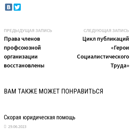
Навигация
Предыдущая
С
ПРЕДЫДУЩАЯ ЗАПИСЬ
СЛЕДУЮЩАЯ ЗАПИСЬ
запись:
з
Права членов
Цикл публикаций
по
профсоюзной
«Герои
записям
организации
Социалистического
восстановлены
Труда»
ВАМ ТАКЖЕ МОЖЕТ ПОНРАВИТЬСЯ
Скорая юридическая помощь
29.06.2023