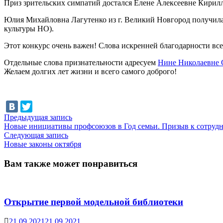
Приз зрительских симпатий достался Елене Алексеевне Кирил
Юлия Михайловна Лагутенко из г. Великий Новгород получила 
культуры НО).
Этот конкурс очень важен! Слова искренней благодарности все
Отдельные слова признательности адресуем
Нине Николаевне
Желаем долгих лет жизни и всего самого доброго!
Навигация
Предыдущая
Предыдущая запись
запись:
Новые инициативы профсоюзов в Год семьи. Призыв к сотрудн
по
Следующая
Следующая запись
записям
запись:
Новые законы октября
Вам также может понравиться
Открытие первой модельной библиотеки
21.09.2021
21.09.2021