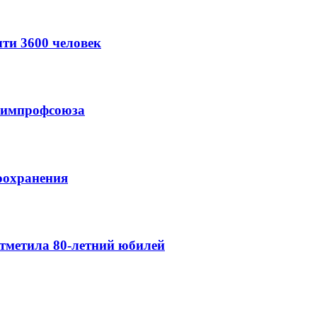
ти 3600 человек
схимпрофсоюза
оохранения
тметила 80-летний юбилей