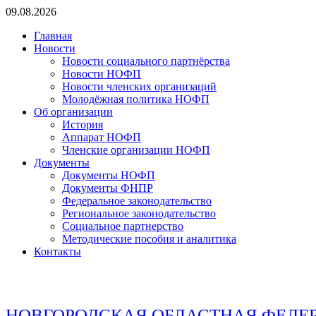
Перейти
09.08.2026
к
Главная
содержимому
Новости
Новости социального партнёрства
Новости НОФП
Новости членских организаций
Молодёжная политика НОФП
Об организации
История
Аппарат НОФП
Членские организации НОФП
Документы
Документы НОФП
Документы ФНПР
Федеральное законодательство
Региональное законодательство
Социальное партнерство
Методические пособия и аналитика
Контакты
НОВГОРОДСКАЯ ОБЛАСТНАЯ ФЕДЕ