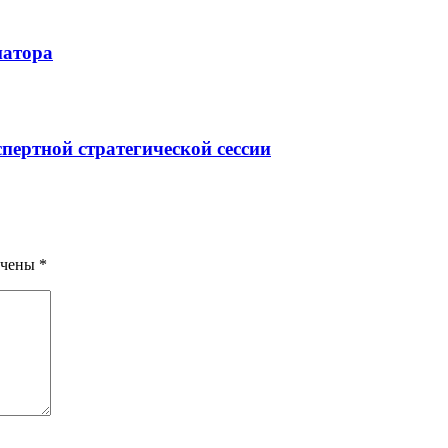
натора
пертной стратегической сессии
ечены
*