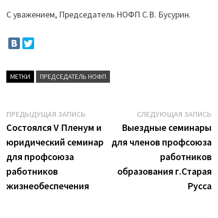
С уважением, Председатель НОФП С.В. Бусурин.
МЕТКИ
ПРЕДСЕДАТЕЛЬ НОФП
Навигация
Предыдущая
С
ПРЕДЫДУЩАЯ ЗАПИСЬ
СЛЕДУЮЩАЯ ЗАПИСЬ
запись:
з
Состоялся V Пленум и
Выездные семинары
по
юридический семинар
для членов профсоюза
записям
для профсоюза
работников
работников
образования г.Старая
жизнеобеспечения
Русса