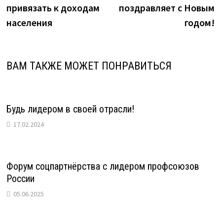
по
привязать к доходам
поздравляет с Новым
записям
населения
годом!
ВАМ ТАКЖЕ МОЖЕТ ПОНРАВИТЬСЯ
Будь лидером в своей отрасли!
17.02.2024
Форум соцпартнёрства с лидером профсоюзов
России
05.06.2025