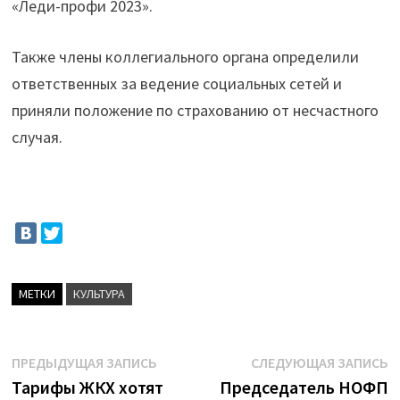
«Леди-профи 2023».
Также члены коллегиального органа определили
ответственных за ведение социальных сетей и
приняли положение по страхованию от несчастного
случая.
МЕТКИ
КУЛЬТУРА
Навигация
Предыдущая
С
ПРЕДЫДУЩАЯ ЗАПИСЬ
СЛЕДУЮЩАЯ ЗАПИСЬ
запись:
з
Тарифы ЖКХ хотят
Председатель НОФП