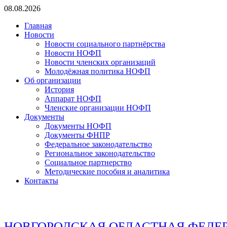
Перейти
08.08.2026
к
Главная
содержимому
Новости
Новости социального партнёрства
Новости НОФП
Новости членских организаций
Молодёжная политика НОФП
Об организации
История
Аппарат НОФП
Членские организации НОФП
Документы
Документы НОФП
Документы ФНПР
Федеральное законодательство
Региональное законодательство
Социальное партнерство
Методические пособия и аналитика
Контакты
НОВГОРОДСКАЯ ОБЛАСТНАЯ ФЕДЕ