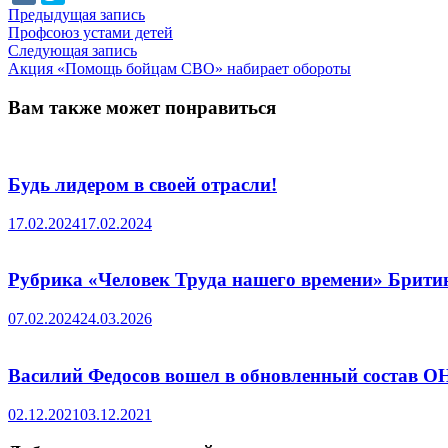
Навигация
Предыдущая
Предыдущая запись
запись:
Профсоюз устами детей
по
Следующая
Следующая запись
записям
запись:
Акция «Помощь бойцам СВО» набирает обороты
Вам также может понравиться
Будь лидером в своей отрасли!
17.02.2024
17.02.2024
Рубрика «Человек Труда нашего времени» Брити
07.02.2024
24.03.2026
Василий Федосов вошел в обновленный состав 
02.12.2021
03.12.2021