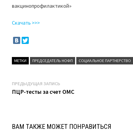
вакцинопрофилактикой»
Скачать >>>
МЕТКИ
ПРЕДСЕДАТЕЛЬ НОФП
СОЦИАЛЬНОЕ ПАРТНЕРСТВО
Навигация
Предыдущая
ПРЕДЫДУЩАЯ ЗАПИСЬ
запись:
ПЦР-тесты за счет ОМС
по
записям
ВАМ ТАКЖЕ МОЖЕТ ПОНРАВИТЬСЯ