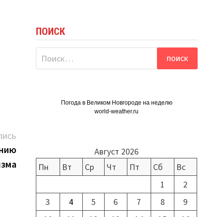
ПОИСК
Найти:
Погода в Великом Новгороде на неделю
world-weather.ru
Следующая
ПИСЬ
запись:
ению
Август 2026
изма
Пн
Вт
Ср
Чт
Пт
Сб
Вс
1
2
3
4
5
6
7
8
9