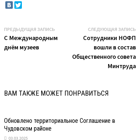
Навигация
Предыдущая
С
ПРЕДЫДУЩАЯ ЗАПИСЬ
СЛЕДУЮЩАЯ ЗАПИСЬ
запись:
з
С Международным
Сотрудники НОФП
по
днём музеев
вошли в состав
записям
Общественного совета
Минтруда
ВАМ ТАКЖЕ МОЖЕТ ПОНРАВИТЬСЯ
Обновлено территориальное Соглашение в
Чудовском районе
03.03.2025