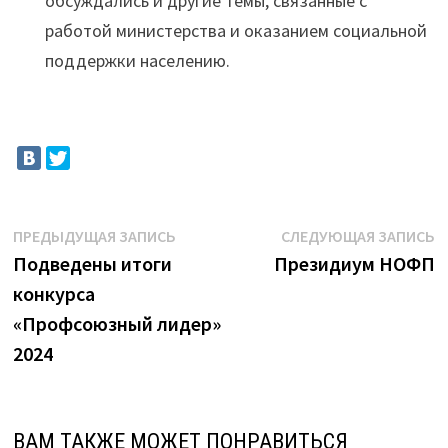
обсуждались и другие темы, связанные с
работой министерства и оказанием социальной
поддержки населению.
Навигация
Предыдущая
С
ПРЕДЫДУЩАЯ ЗАПИСЬ
СЛЕДУЮЩАЯ ЗАПИСЬ
запись:
з
Подведены итоги
Президиум НОФП
по
конкурса
записям
«Профсоюзный лидер»
2024
ВАМ ТАКЖЕ МОЖЕТ ПОНРАВИТЬСЯ